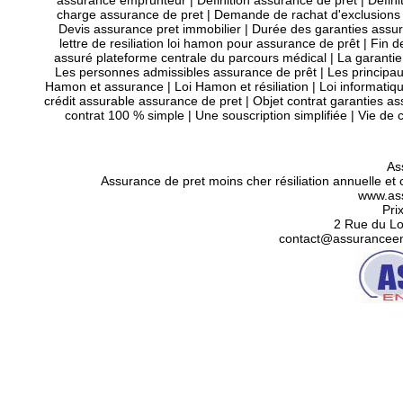
assurance emprunteur
|
Définition assurance de prêt
|
Défini
charge assurance de pret
|
Demande de rachat d'exclusions
Devis assurance pret immobilier
|
Durée des garanties assur
lettre de resiliation loi hamon pour assurance de prêt
|
Fin d
assuré plateforme centrale du parcours médical
|
La garantie 
Les personnes admissibles assurance de prêt
|
Les principau
Hamon et assurance
|
Loi Hamon et résiliation
|
Loi informatiqu
crédit assurable assurance de pret
|
Objet contrat garanties as
contrat 100 % simple
|
Une souscription simplifiée
|
Vie de 
As
Assurance de pret moins cher résiliation annuelle e
www.ass
Pri
2 Rue du L
contact@assuranceen